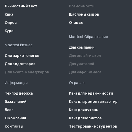
Личностный тест
Возможности
Квиз
Шаблоны квизов
Опрос
Отзывы
Курс
Madtest.Образование
Madtest.Бизнес
Для компаний
Для маркетологов
Для онлайн-школ
Для редакторов
Для учителей
Для event-менеджеров
Для инфобизнеса
Информация
Отрасли
Техподдержка
Квиз для недвижимости
База знаний
Квиз для ремонта квартир
Блог
Квиз для кухонь
О компании
Квиз для юристов
Контакты
Тестирование студентов