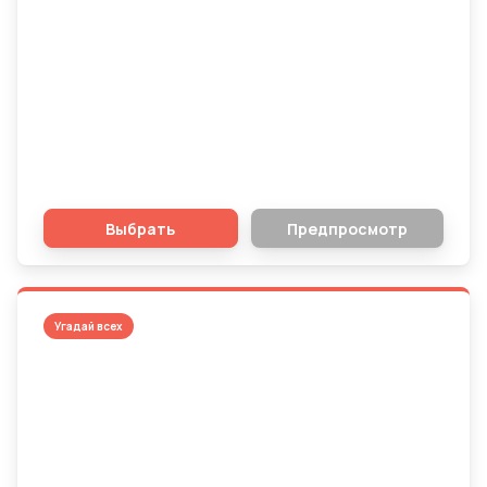
Триумф на льду: Знаете ли вы
чемпионов НХЛ?
Выбрать
Предпросмотр
Угадай всех