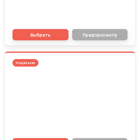
Теннисные Легенды: Кто правил на
"Шлемах"
Выбрать
Предпросмотр
Угадай всех
Угадайте топ 10 команд по количеству
выигранных чемпионатов Испании