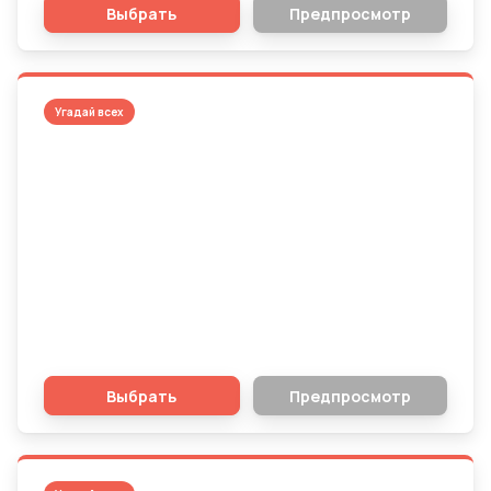
Выбрать
Предпросмотр
Угадай всех
Угадайте топ-10 команд по количеству
выигранных АПЛ
Выбрать
Предпросмотр