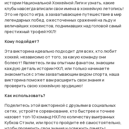
истории Национальной Хоккейной Лиги и узнать, какие
клубы навсегда вписали свои имена в хоккейную летопись!
Это не просто игра, а захватывающее путешествие в мир
легендарных побед, ожесточенных сражений на льду и
величайших хоккеистов, поднимавших над головой самый
престижный трофей НХЛ!
Кому подойдет?
Эта викторина идеально подходит для всех, кто любит
хоккей, независимо от того, за какую команду они
болеют! Являетесь ли вы опытным фанатом, знающим
каждую деталь истории НХЛ, или только начинаете
знакомиться с этим захватывающим видом спорта, наша
викторина поможет вам расширить свои знания и
проверить свою хоккейную эрудицию!
Как использовать?
Поделитесь этой викториной с друзьями в социальных
сетях, устройте соревнование, кто быстрее и точнее
назовет топ-10 команд НХЛ по количеству выигранных
Кубков Стэнли, или просто пройдите её самостоятельно,
чтобы проверить свои знания и освежить память!