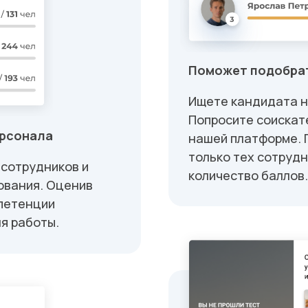
Поможет подобрат
Ищете кандидата н
Попросите соискате
ерсонала
нашей платформе. 
только тех сотрудн
 сотрудников и
количество баллов.
ования. Оценив
мпетенции
я работы.