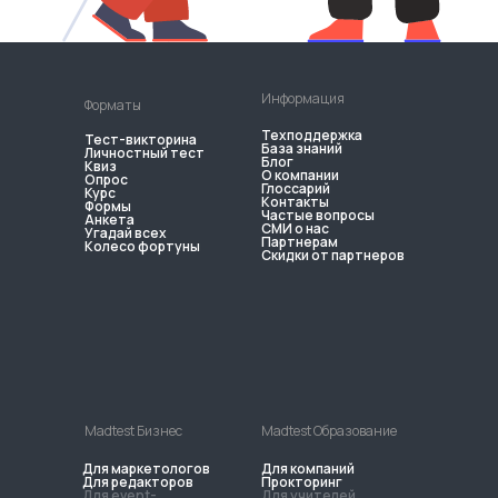
Информация
Форматы
Техподдержка
Тест-викторина
База знаний
Личностный тест
Блог
Квиз
О компании
Опрос
Глоссарий
Курс
Контакты
Формы
Частые вопросы
Анкета
СМИ о нас
Угадай всех
Партнерам
Колесо фортуны
Скидки от партнеров
Madtest Бизнес
Madtest Образование
Для маркетологов
Для компаний
Для редакторов
Прокторинг
Для event-
Для учителей