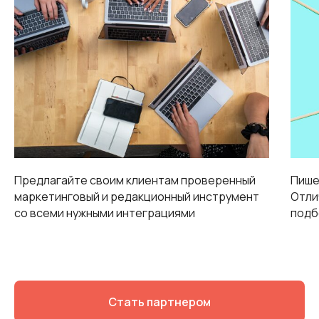
Предлагайте своим клиентам проверенный
Пише
маркетинговый и редакционный инструмент
Отли
со всеми нужными интеграциями
подб
Стать партнером