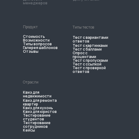
менеджеров
Продукт
Типы тестов
Стоимость
Тест с вариантами
Возможности
ответов
Типы вопросов
Тест с картинками
Галерея шаблонов
Тест с баллами
Отзывы
Опрос с
процентами
Тест с пропусками
Тест с ссылкой
Тест с проверкой
ответов
Отрасли
Квиз для
недвижимости
Квиз для ремонта
квартир
Квиз для кухонь
Квиз для юристов
Тестирование
студентов
Тестирование
сотрудников
Кейсы