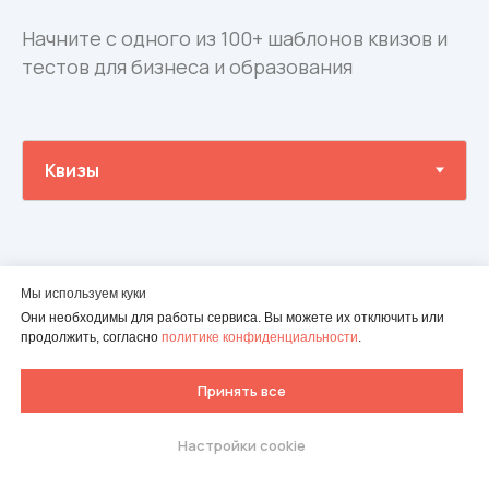
Начните с одного из 100+ шаблонов квизов и
тестов для бизнеса и образования
Мы используем куки
Они необходимы для работы сервиса. Вы можете их отключить или
Квиз для подбора тура
продолжить, согласно
политике конфиденциальности
.
Принять все
Проможет подобрать лучший вариант
путешествия
Настройки cookie
Попробуйте собрать свой
тест.
Бесплатно 7 дней