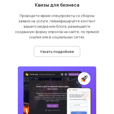
Квизы для бизнеса
Удобная платформа для создания
тестов разных жанров и форматов
Проводите яркие спецпроекты со сбором
заявок на услуги, геймифицируйте контент
вашего медиа или блога, размещайте
Виктория Максимчук
созданную форму опросов на сайте, по прямой
PR Team
SuperJob
ссылке или в социальных сетях.
Узнать подробнее
Потестировали Madtest один месяц и
приняли решение о подписке на год
Анастасия Москвитина
Руководитель группы
Calltouch