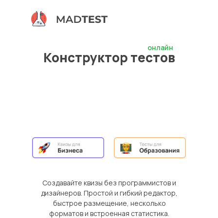
Создать тест онлайн |
онлайн
Конструктор тестов
Создавайте квизы без программистов и
дизайнеров. Простой и гибкий редактор,
быстрое размещение, несколько
форматов и встроенная статистика.