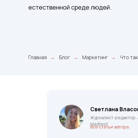
естественной среде людей.
Главная
Блог
Маркетинг
Что та
→
→
→
Светлана Власо
Журналист-редактор.
Madtest
Все статьи автора