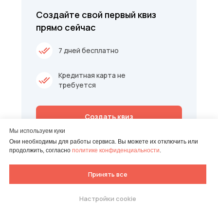
Создайте свой первый квиз
прямо сейчас
7 дней бесплатно
Кредитная карта не
требуется
Создать квиз
Мы используем куки
Они необходимы для работы сервиса. Вы можете их отключить или
продолжить, согласно
политике конфиденциальности
.
Принять все
Настройки cookie
Попробуйте собрать свой
тест.
Бесплатно 7 дней