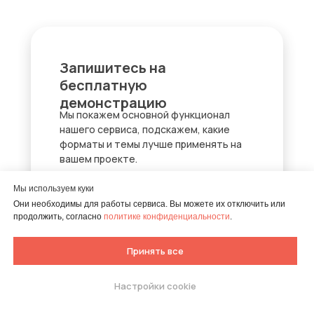
Запишитесь на
бесплатную
демонстрацию
Мы покажем основной функционал
нашего сервиса, подскажем, какие
форматы и темы лучше применять на
вашем проекте.
Мы используем куки
Через Zoom или Meet
Они необходимы для работы сервиса. Вы можете их отключить или
продолжить, согласно
политике конфиденциальности
.
Длительность — 25 минут
Принять все
Настройки cookie
Попробуйте собрать свой
тест.
Бесплатно 7 дней