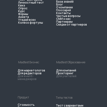
База знаний
Личностный тест
Блог
Квиз
О компании
Опрос
Глоссарий
Курс
Контакты
Формы
Частые вопросы
Анкета
СМИ о нас
Угадай всех
Партнерам
Колесо фортуны
Скидки от партнеров
Madtest Бизнес
Madtest Образование
Для маркетологов
Для компаний
Для редакторов
Прокторинг
Для event-
Для учителей
менеджеров
Продукт
Типы тестов
Стоимость
Тест с вариантами