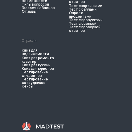
Возможности
ответов
Типы вопросов
Тест с картинками
Галерея шаблонов
Тест с баллами
Отзывы
Опрос с
процентами
Тест с пропусками
Тест с ссылкой
Тест с проверкой
ответов
Отрасли
Квиз для
недвижимости
Квиз для ремонта
квартир
Квиз для кухонь
Квиз для юристов
Тестирование
студентов
Тестирование
сотрудников
Кейсы