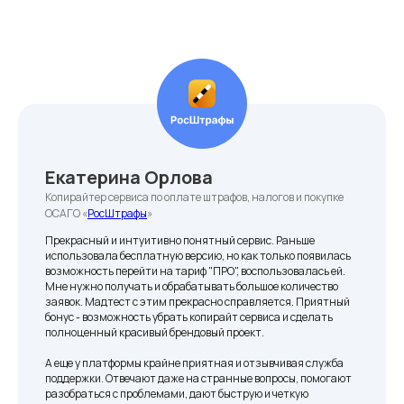
Лимиты
Квизы: 10 в месяц
Заявки: 200 в месяц
Просмотры: 10 000 в месяц
Екатерина Орлова
Копирайтер сервиса по оплате штрафов, налогов и покупке
ОСАГО «
РосШтрафы
»
Базовый
Прекрасный и интуитивно понятный сервис. Раньше
использовала бесплатную версию, но как только появилась
Для тех, кому нужен полноценный и
возможность перейти на тариф "ПРО", воспользовалась ей.
Мне нужно получать и обрабатывать большое количество
современный функционал для викторин
заявок. Мадтест с этим прекрасно справляется. Приятный
бонус - возможность убрать копирайт сервиса и сделать
2 490 ₽
в месяц
полноценный красивый брендовый проект.
А еще у платформы крайне приятная и отзывчивая служба
поддержки. Отвечают даже на странные вопросы, помогают
7 дней бесплатно
разобраться с проблемами, дают быструю и четкую