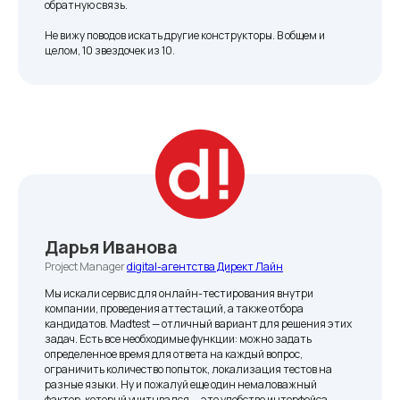
обратную связь.
Лимиты
Не вижу поводов искать другие конструкторы. В общем и
целом, 10 звездочек из 10.
Квизы: 30 в месяц
Заявки: 500 в месяц
Просмотры: 30 000 в месяц
Профессиональный
Дарья Иванова
Для больших компаний, собирающих много
Project Manager
digital-агентства Директ Лайн
заявок и просмотров
Мы искали сервис для онлайн-тестирования внутри
компании, проведения аттестаций, а также отбора
5 990 ₽
в месяц
кандидатов. Madtest — отличный вариант для решения этих
задач. Есть все необходимые функции: можно задать
определенное время для ответа на каждый вопрос,
ограничить количество попыток, локализация тестов на
7 дней бесплатно
разные языки. Ну и пожалуй еще один немаловажный
фактор, который учитывался — это удобство интерфейса.