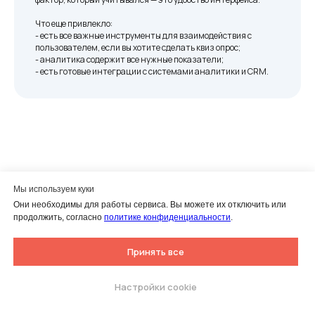
Лимиты
Что еще привлекло:
- есть все важные инструменты для взаимодействия с
Квизы: 100 в месяц
пользователем, если вы хотите сделать квиз опрос;
- аналитика содержит все нужные показатели;
Заявки: 1 500 в месяц
- есть готовые интеграции с системами аналитики и CRM.
Просмотры: 100 000 в месяц
Мы используем куки
Читать остальные 20+ отзывов
Они необходимы для работы сервиса. Вы можете их отключить или
продолжить, согласно
политике конфиденциальности
.
Принять все
Настройки cookie
Попробуйте собрать свой
тест.
Бесплатно 7 дней