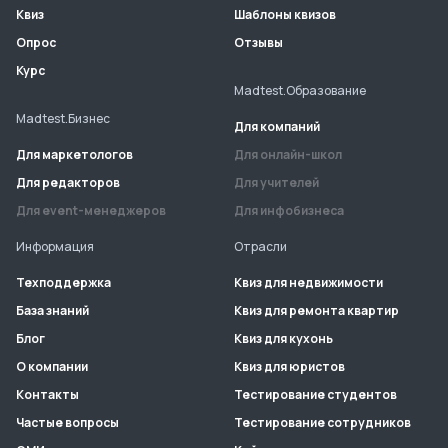
Квиз
Шаблоны квизов
Опрос
Отзывы
Курс
Madtest.Образование
Madtest.Бизнес
Для компаний
Для маркетологов
Для онлайн-школ
Для редакторов
Для учителей
Для event-менеджеров
Для инфобизнеса
Информация
Отрасли
Техподдержка
Квиз для недвижимости
База знаний
Квиз для ремонта квартир
Блог
Квиз для кухонь
О компании
Квиз для юристов
Контакты
Тестирование студентов
Частые вопросы
Тестирование сотрудников