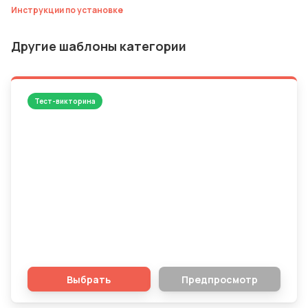
Инструкции по установке
Другие шаблоны категории
Тест-викторина
Битва двойников! Угадай актера или
актрису по фото
Выбрать
Предпросмотр