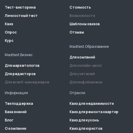
Тест-викторина
Стоимость
Личностный тест
Возможности
Квиз
Шаблоны квизов
Опрос
Отзывы
Курс
Madtest.Образование
Madtest.Бизнес
Для компаний
Для маркетологов
Для онлайн-школ
Для редакторов
Для учителей
Для event-менеджеров
Для инфобизнеса
Информация
Отрасли
Техподдержка
Квиз для недвижимости
База знаний
Квиз для ремонта квартир
Блог
Квиз для кухонь
О компании
Квиз для юристов