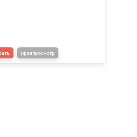
с удовлетворенности работы в
Wear»
рать
Предпросмотр