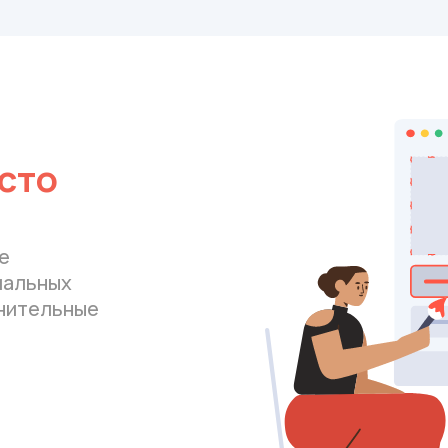
сто
е
иальных
лнительные