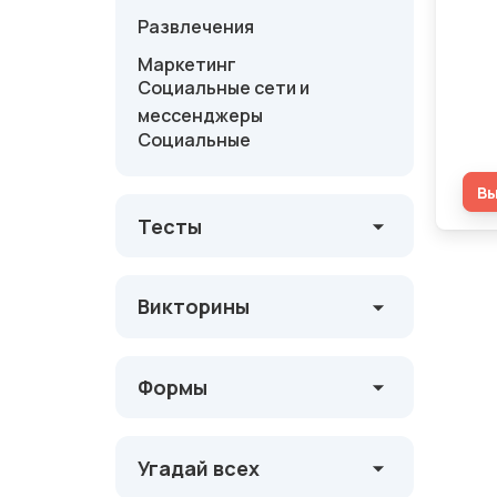
Развлечения
Оц
Маркетинг
рес
Социальные сети и
Ива
мессенджеры
Социальные
В
Тесты
Викторины
Формы
Угадай всех