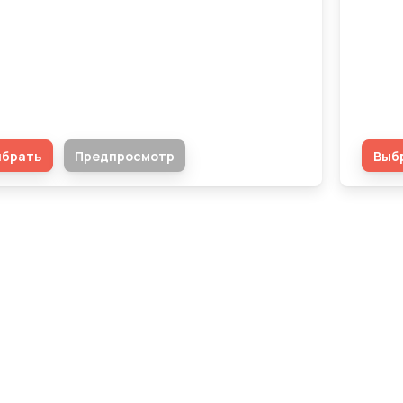
енка сотрудников – Человеческие
урсы. Отдел Логистики, сотрудник
Опро
нов И.И.
«NM 
ыбрать
Предпросмотр
Выб