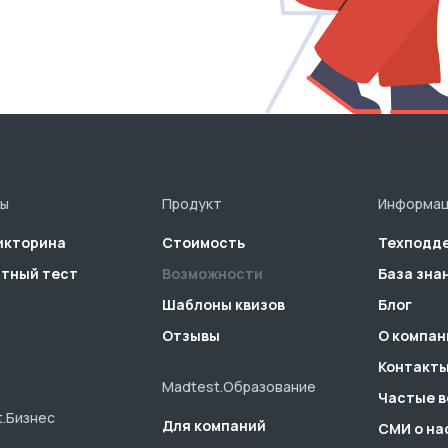
ы
Продукт
Информа
икторина
Стоимость
Техподд
тный тест
Возможности
База зна
Шаблоны квизов
Блог
Отзывы
О компан
Контакт
Madtest.Образование
Частые 
.Бизнес
Для компаний
СМИ о на