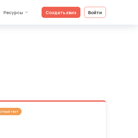
Ресурсы
Создать квиз
Войти
стный тест