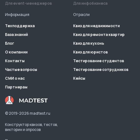
Для event-менеджеров
Для инфобизнеса
Информация
Отрасли
Техподдержка
Квиз для недвижимости
База знаний
Квиз для ремонта квартир
Блог
Квиз для кухонь
О компании
Квиз для юристов
Контакты
Тестирование студентов
Частые вопросы
Тестирование сотрудников
СМИ о нас
Кейсы
Партнерам
© 2019-
2026
madtest.ru
Конструктор квизов, тестов,
викторин и опросов