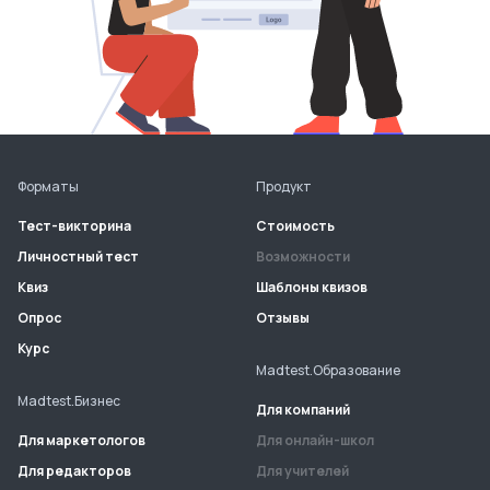
Форматы
Продукт
Тест-викторина
Стоимость
Личностный тест
Возможности
Квиз
Шаблоны квизов
Опрос
Отзывы
Курс
Madtest.Образование
Madtest.Бизнес
Для компаний
Для маркетологов
Для онлайн-школ
Для редакторов
Для учителей