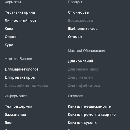
Форматы
Продукт
Тест-викторина
Стоимость
Личностный тест
Возможности
Квиз
Шаблоны квизов
Опрос
Отзывы
Курс
Madtest.Образование
Madtest.Бизнес
Для компаний
Для маркетологов
Для онлайн-школ
Для редакторов
Для учителей
Для event-менеджеров
Для инфобизнеса
Информация
Отрасли
Техподдержка
Квиз для недвижимости
База знаний
Квиз для ремонта квартир
Блог
Квиз для кухонь