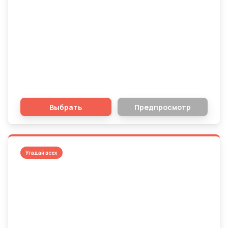
От Бешеных псов до Однажды в...
Голливуде: Угадай все фильмы
Тарантино!
Выбрать
Предпросмотр
Угадай всех
Заклинание памяти: Сможете ли вы