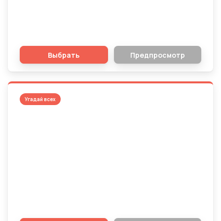
вспомнить все названия фильмов о
Гарри Поттере?
Выбрать
Предпросмотр
Угадай всех
Рейтинг страха: Угадай лучшие
хорроры по версии Кинопоиска!