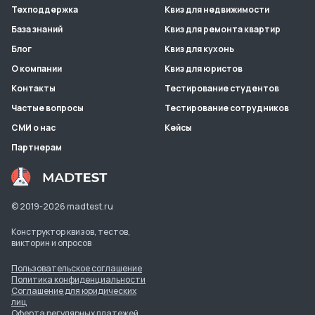
Техподдержка
Квиз для недвижимости
База знаний
Квиз для ремонта квартир
Блог
Квиз для кухонь
О компании
Квиз для юристов
Контакты
Тестирование студентов
Частые вопросы
Тестирование сотрудников
СМИ о нас
Кейсы
Партнерам
© 2019-
2026
madtest.ru
Конструктор квизов, тестов,
викторин и опросов
Пользовательское соглашение
Политика конфиденциальности
Соглашение для юридических
лиц
Оферта регулярных платежей