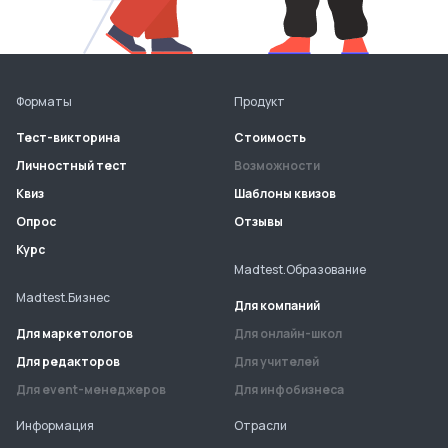
Форматы
Продукт
Тест-викторина
Стоимость
Личностный тест
Возможности
Квиз
Шаблоны квизов
Опрос
Отзывы
Курс
Madtest.Образование
Madtest.Бизнес
Для компаний
Для маркетологов
Для онлайн-школ
Для редакторов
Для учителей
Для event-менеджеров
Для инфобизнеса
Информация
Отрасли