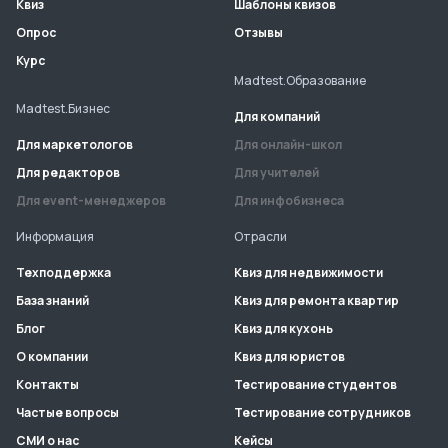
Квиз
Шаблоны квизов
Опрос
Отзывы
Курс
Madtest.Образование
Madtest.Бизнес
Для компаний
Для маркетологов
Для онлайн-школ
Для редакторов
Для учителей
Для event-менеджеров
Для инфобизнеса
Информация
Отрасли
Техподдержка
Квиз для недвижимости
База знаний
Квиз для ремонта квартир
Блог
Квиз для кухонь
О компании
Квиз для юристов
Контакты
Тестирование студентов
Частые вопросы
Тестирование сотрудников
СМИ о нас
Кейсы