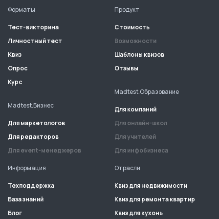
Форматы
Продукт
Тест-викторина
Стоимость
Личностный тест
Возможности
Квиз
Шаблоны квизов
Опрос
Отзывы
Курс
Madtest.Образование
Madtest.Бизнес
Для компаний
Для маркетологов
Для онлайн-школ
Для редакторов
Для учителей
Для event-менеджеров
Для инфобизнеса
Информация
Отрасли
Техподдержка
Квиз для недвижимости
База знаний
Квиз для ремонта квартир
Блог
Квиз для кухонь