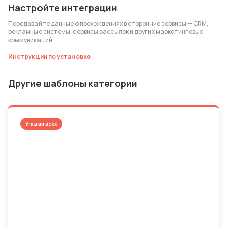
Настройте интеграции
Передавайте данные о прохождениях в сторонние сервисы — CRM,
рекламные системы, сервисы рассылок и других маркетинговых
коммуникаций.
Инструкции по установке
Другие шаблоны категории
Угадай всех
Триумф на льду: Знаете ли вы
чемпионов НХЛ?