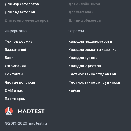
Для маркетологов
Для онлайн-школ
Для редакторов
Для учителей
Для event-менеджеров
Для инфобизнеса
Информация
Отрасли
Техподдержка
Квиз для недвижимости
База знаний
Квиз для ремонта квартир
Блог
Квиз для кухонь
О компании
Квиз для юристов
Контакты
Тестирование студентов
Частые вопросы
Тестирование сотрудников
СМИ о нас
Кейсы
Партнерам
© 2019-
2026
madtest.ru