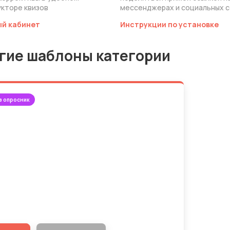
мессенджерах и социальных с
кторе квизов
ый кабинет
Инструкции по установке
гие шаблоны категории
з опросник
йди тест, чтобы рассчитать
оимость необходимых детейлинг
уг 🚗