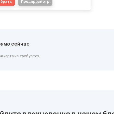
ыбрать
Предпросмотр
рямо сейчас
я карта не требуется
йдите вдохновение в нашем бл