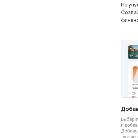
Не упу
Создай
финанс
Добав
Выбери
и добав
Добавь
другие 