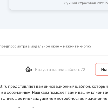
предпросмотра в модальном окне — нажмите кнопку
🥳
Раз установили шаблон
:
72
Ис
t.ru представляет вам инновационный шаблон, который
м и осознанным. Наш квиз поможет вам и вашим клиента
етствующее индивидуальным потребностям и жизненны