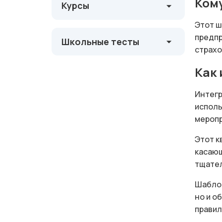
Ком
Курсы
Этот ш
предпр
Школьные тесты
страхо
Как
Интегр
исполь
меропр
Этот к
касающ
тщател
Шаблон
но и о
правил