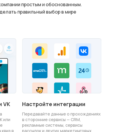
компании простым и обоснованным.
сделать правильный выбор в мире
и VK
Настройте интеграции
а
Передавайте данные о прохождениях
K или
в сторонние сервисы — CRM,
те
рекламные системы, сервисы
 квиз в
рассылок и других маркетинговых