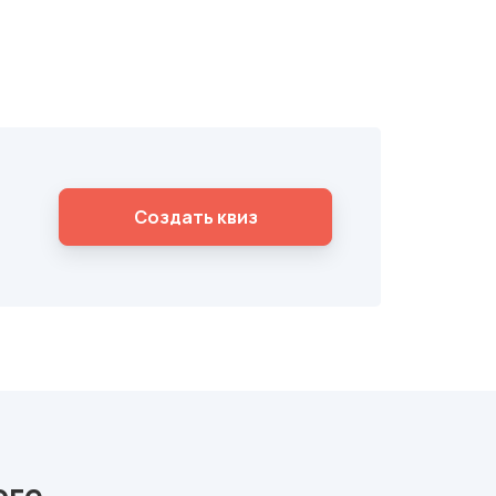
Cоздать квиз
оге