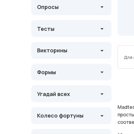
Опросы
Тесты
Викторины
Для 
Формы
Угадай всех
Madtes
просты
Колесо фортуны
соотв