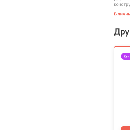
констру
В личн
Дру
Кви
Про
ст
усл