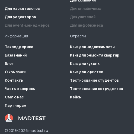
Для компаний
Для маркетологов
Для онлайн-школ
Для редакторов
Для учителей
Для event-менеджеров
Для инфобизнеса
Информация
Отрасли
Техподдержка
Квиз для недвижимости
База знаний
Квиз для ремонта квартир
Блог
Квиз для кухонь
О компании
Квиз для юристов
Контакты
Тестирование студентов
Частые вопросы
Тестирование сотрудников
СМИ о нас
Кейсы
Партнерам
© 2019-
2026
madtest.ru