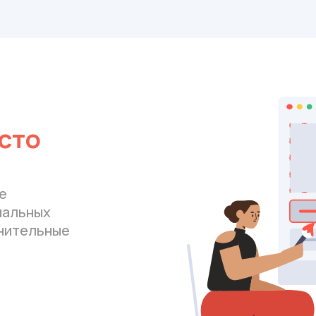
сто
е
иальных
лнительные