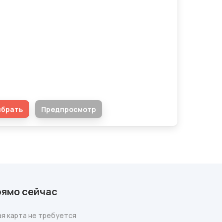
адебный переполох": квиз для
тоящих романтиков! ❤️
ыбрать
Предпросмотр
рямо сейчас
я карта не требуется