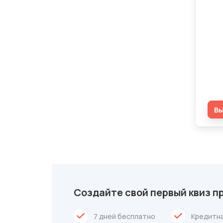
"Св
нас
В
Создайте свой первый квиз п
7 дней бесплатно
Кредитна