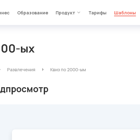
знес
Образование
Продукт
Тарифы
Шаблоны
000-ых
Развлечения
Квиз по 2000-ым
дпросмотр