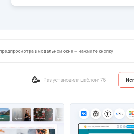
предпросмотра в модальном окне — нажмите кнопку
🥳
Раз установили шаблон
:
76
Ис