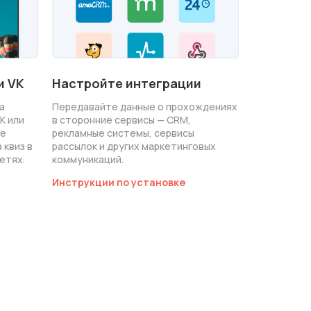
и VK
Настройте интеграции
а
Передавайте данные о прохождениях
K или
в сторонние сервисы — CRM,
те
рекламные системы, сервисы
 квиз в
рассылок и других маркетинговых
етях.
коммуникаций.
Инструкции по установке