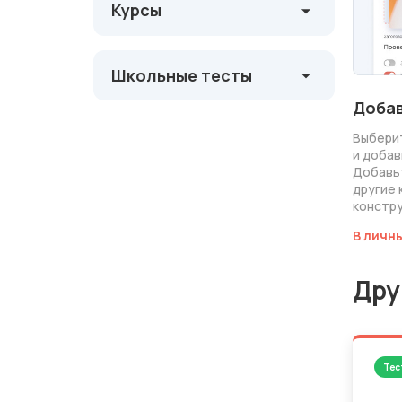
Курсы
Школьные тесты
Добав
Выбери
и добав
Добавь
другие 
констру
В личн
Дру
Тес