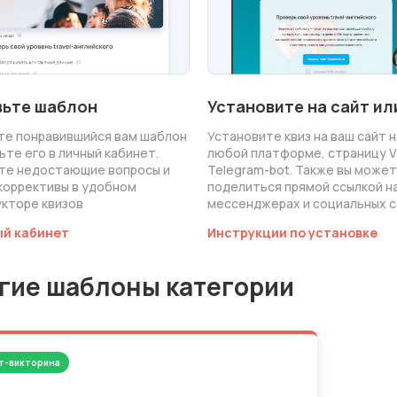
Установите на сайт ил
ьте шаблон
Установите квиз на ваш сайт н
те понравившийся вам шаблон
любой платформе, страницу V
ьте его в личный кабинет.
Telegram-bot. Также вы може
те недостающие вопросы и
поделиться прямой ссылкой на
коррективы в удобном
мессенджерах и социальных с
кторе квизов
ый кабинет
Инструкции по установке
гие шаблоны категории
т-викторина