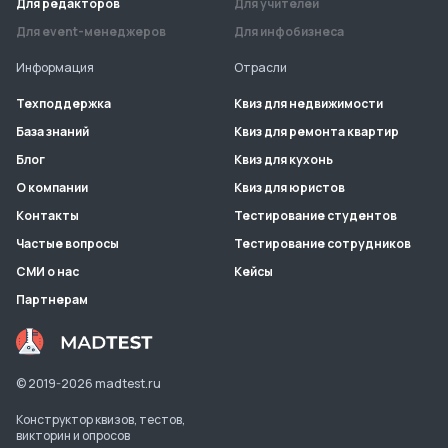
Для редакторов
Для учителей
Для event-менеджеров
Для инфобизнеса
Информация
Отрасли
Техподдержка
Квиз для недвижимости
База знаний
Квиз для ремонта квартир
Блог
Квиз для кухонь
О компании
Квиз для юристов
Контакты
Тестирование студентов
Частые вопросы
Тестирование сотрудников
СМИ о нас
Кейсы
Партнерам
© 2019-
2026
madtest.ru
Конструктор квизов, тестов,
викторин и опросов