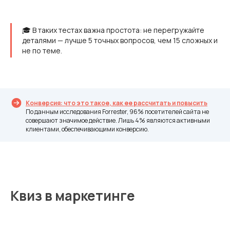
🎓 В таких тестах важна простота: не перегружайте
деталями — лучше 5 точных вопросов, чем 15 сложных и
не по теме.
Конверсия: что это такое, как ее рассчитать и повысить
По данным исследования Forrester, 96% посетителей сайта не
совершают значимое действие. Лишь 4% являются активными
клиентами, обеспечивающими конверсию.
Квиз в маркетинге