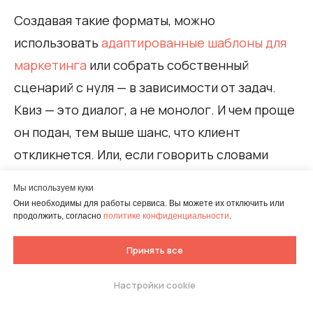
Создавая такие форматы, можно
использовать
адаптированные шаблоны для
маркетинга
или собрать собственный
сценарий с нуля — в зависимости от задач.
Квиз — это диалог, а не монолог. И чем проще
он подан, тем выше шанс, что клиент
откликнется. Или, если говорить словами
пользователей, — «это не опрос, это будто
Мы используем куки
мне действительно помогают».
Они необходимы для работы сервиса. Вы можете их отключить или
продолжить, согласно
политике конфиденциальности
.
Принять все
Зачем нужен квиз
Настройки cookie
Попробуйте собрать свой
тест.
Бесплатно 7 дней