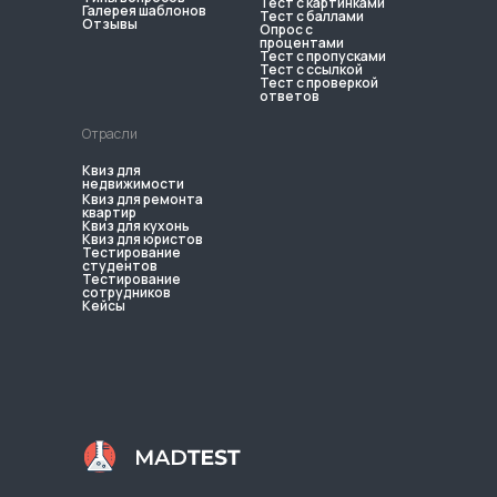
Тест с картинками
Галерея шаблонов
Тест с баллами
Отзывы
Опрос с
процентами
Тест с пропусками
Тест с ссылкой
Тест с проверкой
ответов
Отрасли
Квиз для
недвижимости
Квиз для ремонта
квартир
Квиз для кухонь
Квиз для юристов
Тестирование
студентов
Тестирование
сотрудников
Кейсы