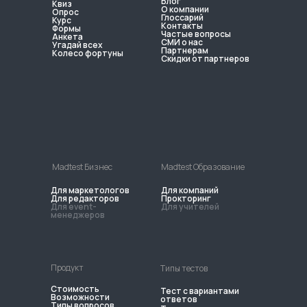
Блог
Квиз
О компании
Опрос
Глоссарий
Курс
Контакты
Формы
Частые вопросы
Анкета
СМИ о нас
Угадай всех
Партнерам
Колесо фортуны
Скидки от партнеров
Madtest Бизнес
Madtest Образование
Для маркетологов
Для компаний
Для редакторов
Прокторинг
Для event-
Для учителей
менеджеров
Продукт
Типы тестов
Стоимость
Тест с вариантами
Возможности
ответов
Типы вопросов