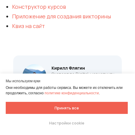
Конструктор курсов
Приложение для создания викторины
Квиз на сайт
Кирилл Флягин
Эксперт по Digital-маркетингу
Мы используем куки
Все статьи автора
Они необходимы для работы сервиса. Вы можете их отключить или
продолжить, согласно
политике конфиденциальности
.
Запускаю и веду рекламные кампании с
суммарным объемом более 15 млн. рублей.
Принять все
6+ лет работы как на стороне агентства,
так и инхаус на бренде.
Пишу о том, как квизы помогают в
Настройки cookie
Попробуйте собрать свой
маркетинге ваших продуктов и услуг.
тест.
Бесплатно 7 дней