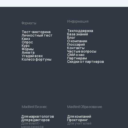
Информация
Форматы
Техподдержка
Тест-викторина
База знаний
Личностный тест
Блог
Квиз
О компании
Опрос
Глоссарий
Курс
Контакты
Формы
Частые вопросы
Анкета
СМИ о нас
Угадай всех
Партнерам
Колесо фортуны
Скидки от партнеров
Madtest Бизнес
Madtest Образование
Для маркетологов
Для компаний
Для редакторов
Прокторинг
Для event-
Для учителей
менеджеров