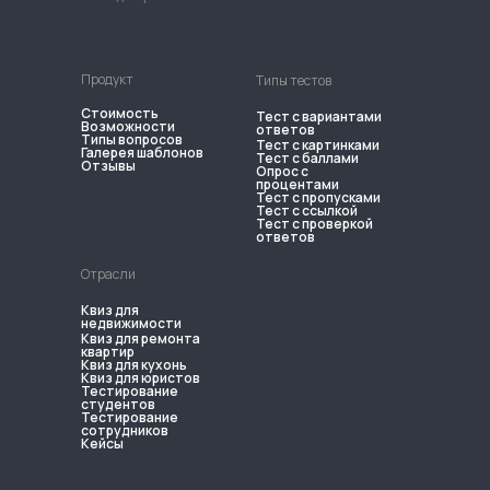
Продукт
Типы тестов
Стоимость
Тест с вариантами
Возможности
ответов
Типы вопросов
Тест с картинками
Галерея шаблонов
Тест с баллами
Отзывы
Опрос с
процентами
Тест с пропусками
Тест с ссылкой
Тест с проверкой
ответов
Отрасли
Квиз для
недвижимости
Квиз для ремонта
квартир
Квиз для кухонь
Квиз для юристов
Тестирование
студентов
Тестирование
сотрудников
Кейсы