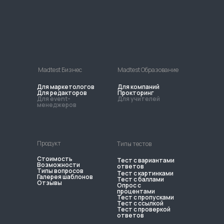
Madtest Бизнес
Madtest Образование
Для маркетологов
Для компаний
Для редакторов
Прокторинг
Для event-
Для учителей
менеджеров
Продукт
Типы тестов
Стоимость
Тест с вариантами
Возможности
ответов
Типы вопросов
Тест с картинками
Галерея шаблонов
Тест с баллами
Отзывы
Опрос с
процентами
Тест с пропусками
Тест с ссылкой
Тест с проверкой
ответов