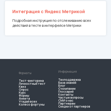
Интеграция с Яндекс Метрикой
Подробная инструкция по отслеживанию всех
действий в тесте в интерфейсе Метрики
Информация
Форматы
Техподдержка
Тест-викторина
База знаний
Личностный тест
Блог
Квиз
О компании
Опрос
Глоссарий
Курс
Контакты
Формы
Частые вопросы
Анкета
СМИ о нас
Угадай всех
Партнерам
Колесо фортуны
Скидки от партнеров