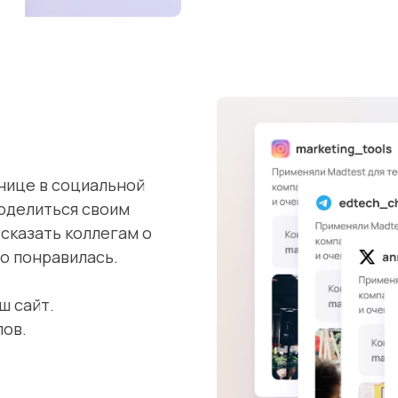
нице в социальной
поделиться своим
сказать коллегам о
о понравилась.
ш сайт.
лов.