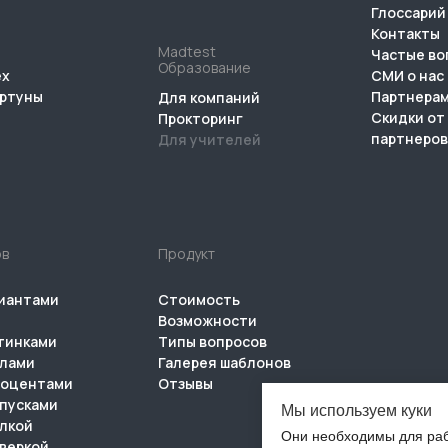
Глоссарий
Контакты
Madtest
Частые во
Образование
ех
СМИ о нас
ортуны
Партнера
Для компаний
Скидки от
Прокторинг
партнеров
Для учителей
ов
Продукт
риантами
Стоимость
Возможности
ртинками
Типы вопросов
ллами
Галерея шаблонов
роцентами
Отзывы
опусками
Мы используем куки
ылкой
Они необходимы для раб
оверкой