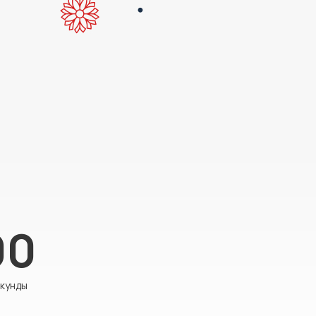
00
кунды