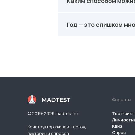
Каким способом можн
Год — это слишком мно
Форматы
© 2019-2026 madtest.ru
Тест-викт
Личностн
Квиз
Конструктор квизов, тестов,
Опрос
викторин и опросов