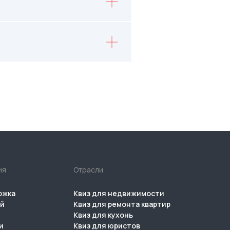
ия
Отрасли
ржка
Квиз для недвижимости
ий
Квиз для ремонта квартир
Квиз для кухонь
и
Квиз для юристов