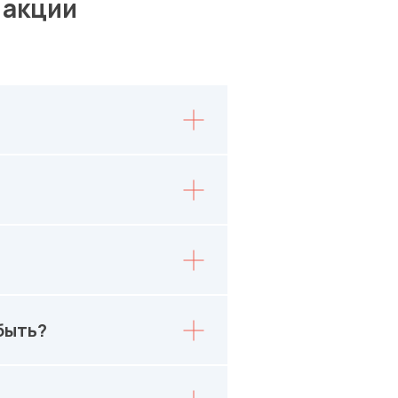
 акции
быть?