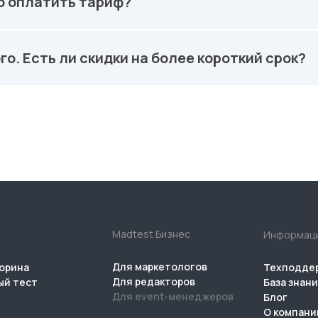
о оплатить тариф?
го. Есть ли скидки на более короткий срок?
Madtest Бизнес
Информац
Для маркетологов
орина
Техподде
Для редакторов
ый тест
База знан
Для event-менеджеров
Блог
О компани