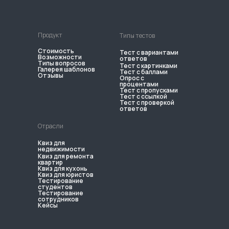
Продукт
Типы тестов
Стоимость
Тест с вариантами
Возможности
ответов
Типы вопросов
Тест с картинками
Галерея шаблонов
Тест с баллами
Отзывы
Опрос с
процентами
Тест с пропусками
Тест с ссылкой
Тест с проверкой
ответов
Отрасли
Квиз для
недвижимости
Квиз для ремонта
квартир
Квиз для кухонь
Квиз для юристов
Тестирование
студентов
Тестирование
сотрудников
Кейсы