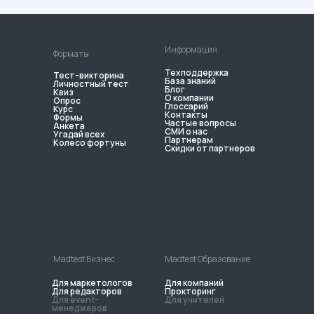
Информация
Форматы
Техподдержка
Тест-викторина
База знаний
Личностный тест
Блог
Квиз
О компании
Опрос
Глоссарий
Курс
Контакты
Формы
Частые вопросы
Анкета
СМИ о нас
Угадай всех
Партнерам
Колесо фортуны
Скидки от партнеров
Madtest Бизнес
Madtest Образование
Для маркетологов
Для компаний
Для редакторов
Прокторинг
Для event-
Для учителей
менеджеров